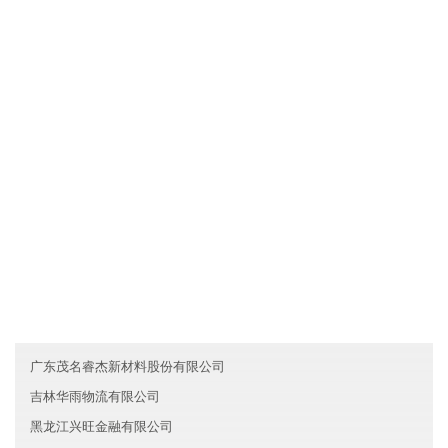
文化是一种力量，安徽典雷新材料集团有限公司制度完善，但我们
却丝毫不弱视文化对于一个人组织行为的作用。我们把组织文化看
作是非常重要的道德力量，有时甚至是根本性的和决定性的。所
以，我们总是"兵马未动，文化先行"。我们依靠既有的组织文化去选
择人，也依靠它去影响人，改变人，约束人。文化就是我们的灵
魂。
友情链接
河北元盛环保集团有限公司
陕西胜茂智能制造有限公司
台湾真雷能源有限公司
广东茂名睿杰新材料股份有限公司
吉林华雨物流有限公司
黑龙江兴旺金融有限公司